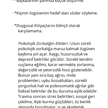
· *Başkalarının yanında küçük düşürme.
· *Kişinin özgüvenini hedef alan sözler söyleme.
· *Duygusal ihtiyaçlarını bilinçli olarak
karşılamama.
Psikolojik Zorbalığın Etkileri :
Uzun süreli
psikolojik zorbalığa maruz kalmak özgüven
kaybına yol açar. Kaygı, huzursuzluk ve
depresif belirtiler görülür. Sürekli kendini
suçlama eğilimi, karar vermekte zorlanma,
değersizlik ve yetersizlik hissi gözlenebilir.
Bunun yanı sıra baş ağrısı, mide
problemleri, uyku bozuklukları, sürekli
yorgunluk hali ve psikosomatik ağrılar gibi
fiziksel belirtiler de bu duruma eşlik edebilir.
Travma sonrası stres belirtileri, sosyal geri
çekilme, ilişki kurma güçlükleri, öz benlik
algısında bozulmalar, iş ve akademik