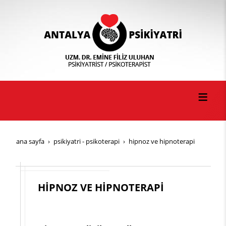
ana sayfa
psi̇ki̇yatri̇ - psi̇koterapi̇
hi̇pnoz ve hi̇pnoterapi̇
HİPNOZ VE HİPNOTERAPİ