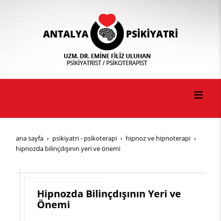
ana sayfa
psi̇ki̇yatri̇ - psi̇koterapi̇
hi̇pnoz ve hi̇pnoterapi̇
hipnozda bilinçdışının yeri ve önemi
Hipnozda Bilinçdışının Yeri ve
Önemi