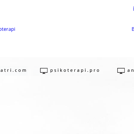
oterapi
B