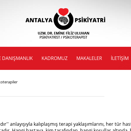
E DANIŞMANLIK
KADROMUZ
MAKALELER
İLETIŞIM
koterapiler
ardır'' anlayışıyla kalıplaşmış terapi yaklaşımlarını, her tür
dır. Hangi hastaya, kim tarafından, hangi koşullar altında,