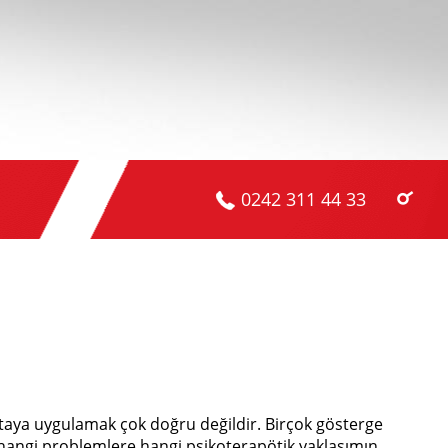
0242 311 44 33
 hastaya uygulamak çok doğru değildir. Birçok gösterge
 hangi problemlere hangi psikoterapötik yaklaşımın