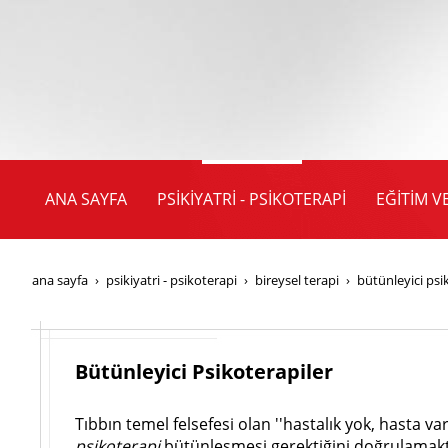
ANA SAYFA
PSİKİYATRİ - PSİKOTERAPİ
EĞİTİM V
ana sayfa
psi̇ki̇yatri̇ - psi̇koterapi̇
bi̇reysel terapi̇
bütünleyici psi
Bütünleyici Psikoterapiler
Tıbbın temel felsefesi olan ''hastalık yok, hasta v
psikoterapi
bütünleşmesi gerektiğini doğrulamakta