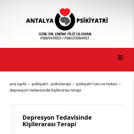
ana sayfa
psi̇ki̇yatri̇ - psi̇koterapi̇
psi̇ki̇yatri̇ tani ve tedavi̇
depresyon tedavisinde kişilerarası terapi
Depresyon Tedavisinde
Kişilerarası Terapi