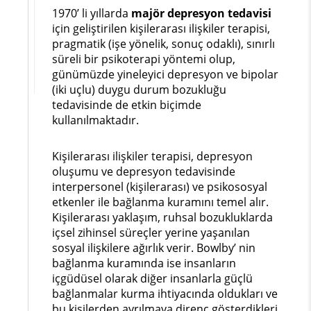
1970’ li yıllarda
majör depresyon tedavisi
için geliştirilen kişilerarası ilişkiler terapisi,
pragmatik (işe yönelik, sonuç odaklı), sınırlı
süreli bir psikoterapi yöntemi olup,
günümüzde yineleyici depresyon ve bipolar
(iki uçlu) duygu durum bozukluğu
tedavisinde de etkin biçimde
kullanılmaktadır.
Kişilerarası ilişkiler terapisi, depresyon
oluşumu ve depresyon tedavisinde
interpersonel (kişilerarası) ve psikososyal
etkenler ile bağlanma kuramını temel alır.
Kişilerarası yaklaşım, ruhsal bozukluklarda
içsel zihinsel süreçler yerine yaşanılan
sosyal ilişkilere ağırlık verir. Bowlby’ nin
bağlanma kuramında ise insanların
içgüdüsel olarak diğer insanlarla güçlü
bağlanmalar kurma ihtiyacında oldukları ve
bu kişilerden ayrılmaya direnç gösterdikleri