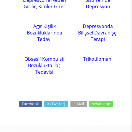
Depresyona Neden
Şizofrenide
Girilir, Kimler Girer
Depresyon
Ağır Kişilik
Depresyonda
Bozukluklarında
Bilişsel Davranışçı
Tedavi
Terapi
Obsesif Kompulsif
Trikotilomani
Bozuklukta İlaç
Tedavisi
Facebook
X (Twitter)
E-Mail
Whatsapp