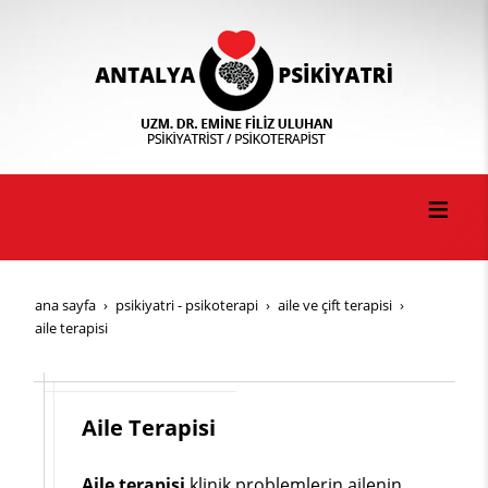
ana sayfa
psi̇ki̇yatri̇ - psi̇koterapi̇
ai̇le ve çi̇ft terapi̇si̇
aile terapisi
Aile Terapisi
Aile terapisi
klinik problemlerin ailenin