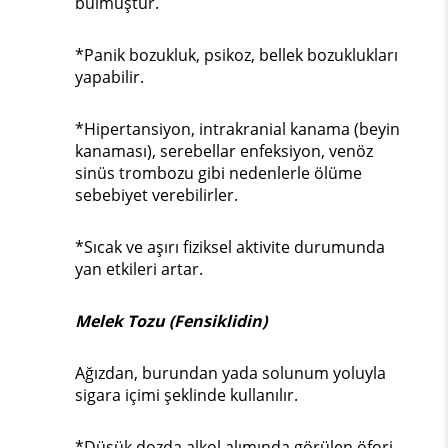
bulmuştur.
*Panik bozukluk, psikoz, bellek bozuklukları
yapabilir.
*Hipertansiyon, intrakranial kanama (beyin
kanaması), serebellar enfeksiyon, venöz
sinüs trombozu gibi nedenlerle ölüme
sebebiyet verebilirler.
*Sıcak ve aşırı fiziksel aktivite durumunda
yan etkileri artar.
Melek Tozu (Fensiklidin)
Ağızdan, burundan yada solunum yoluyla
sigara içimi şeklinde kullanılır.
*Düşük dozda alkol alımında görülen öfori